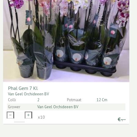
Phal Gem 7 Kl
Van Geel Orchideeen BV
Colli
2
Potmaat
12 Cm
Grower
Van Geel Orchideeen BV
x
10
€
-.--