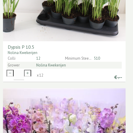
Dypsis P 10.5
Nolina Kwekerijen
Colli
12
Minimum Steellengte
510
Grower
Nolina Kwekerijen
x
12
€
-.--