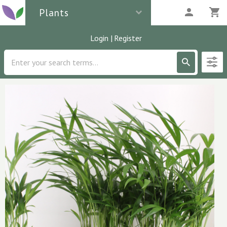
Plants
Login
|
Register
Description
2
parcels