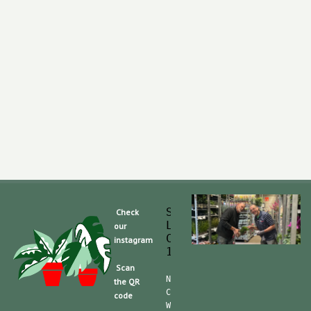
Slaghek Export BV
Check
Legmeerdijk 313
our
Code Postal 1296 
instagram
1430 BG Aalsmeer
Scan
Nummero de Telefone (mobile):
the QR
CdC (Kvk): 30104162  TVA/BTW:
code
Website/shop: shop.slaghek.co